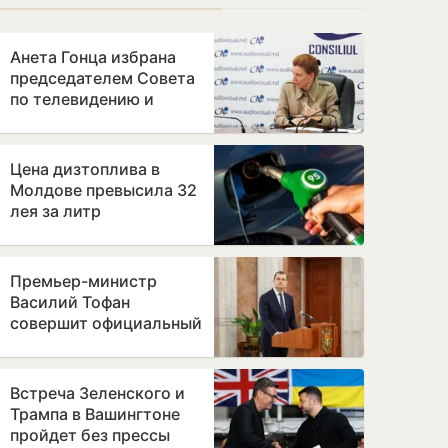
Анета Гонца избрана
председателем Совета
по телевидению и
радио после отставки
Лилианы Вицу
Цена дизтоплива в
Молдове превысила 32
лея за литр
Премьер-министр
Василий Тофан
совершит официальный
визит в Бухарест
Встреча Зеленского и
Трампа в Вашингтоне
пройдет без прессы